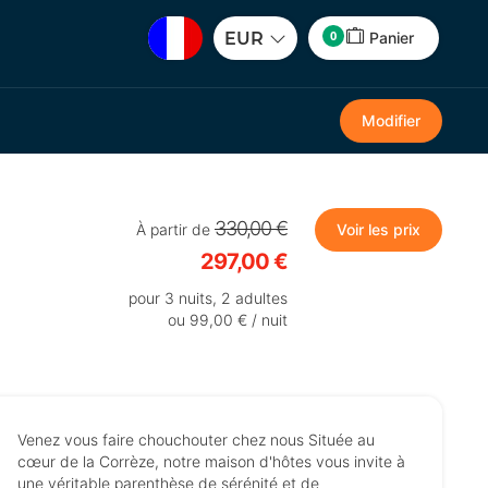
0
EUR
Panier
Modifier
330,00 €
À partir de
Voir les prix
297,00 €
pour 3 nuits, 2 adultes
ou 99,00 € / nuit
Venez vous faire chouchouter chez nous Située au
cœur de la Corrèze, notre maison d'hôtes vous invite à
une véritable parenthèse de sérénité et de